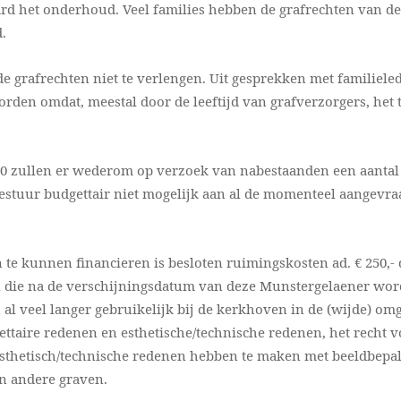
ard het onderhoud. Veel families hebben de grafrechten van de
.
de grafrechten niet te verlengen. Uit gesprekken met familiele
rden omdat, meestal door de leeftijd van grafverzorgers, het 
20 zullen er wederom op verzoek van nabestaanden een aantal
bestuur budgettair niet mogelijk aan al de momenteel aangevr
te kunnen financieren is besloten ruimingskosten ad. € 250,-
ven die na de verschijningsdatum van deze Munstergelaener wo
l veel langer gebruikelijk bij de kerkhoven in de (wijde) om
ttaire redenen en esthetische/technische redenen, het recht v
esthetisch/technische redenen hebben te maken met beeldbepa
an andere graven.