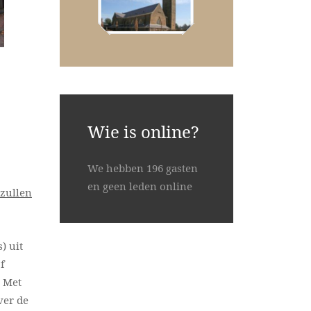
Wie is online?
We hebben 196 gasten
en geen leden online
 zullen
) uit
f
. Met
ver de