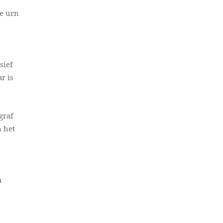
e urn
sief
r is
graf
n het
h