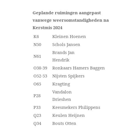
Geplande ruimingen aangepast
vanwege weersomstandigheden na
Kerstmis 2024
K6
Kleinen Hoenen
N50
Schols Jansen
Brands Jan
N61
Hendrik
O38-39
Ronkaars Hamers Baggen
O52-53
Nijsten Spijkers
O65
Kragting
Vandalon
P28
Drieshen
P33
Keesmekers Philippens
Q23
Keulen Heijnen
Q34
Bouts Otten