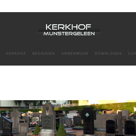
KERKHOF
BEGRAVEN
URNENMUUR
DOWNLOADS
CO