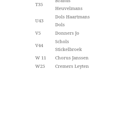
Brands
T35
Heuvelmans
Dols Haartmans
U43
Dols
V5
Donners Jo
Schols
V44
Stickelbroek
W 11
Chorus Janssen
W25
Cremers Leyten