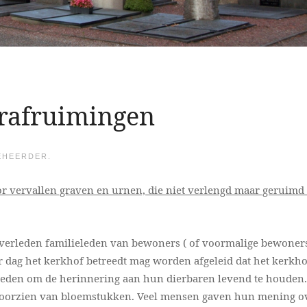
grafruimingen
EHEERDER.
or vervallen graven en urnen, die niet verlengd maar geruimd
 overleden familieleden van bewoners ( of voormalige bewoners
er dag het kerkhof betreedt mag worden afgeleid dat het kerkho
ieleden om de herinnering aan hun dierbaren levend te houden
n voorzien van bloemstukken. Veel mensen gaven hun mening o