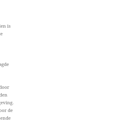
den is
te
aagde
 door
rden
geving.
oor de
lende