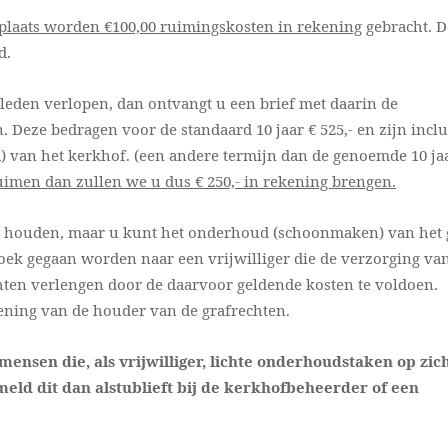
plaats worden €100,00 ruimingskosten in rekening
gebracht. D
d.
eleden verlopen, dan ontvangt u een brief met daarin de
. Deze bedragen voor de standaard 10 jaar € 525,- en zijn inclu
) van het kerkhof. (een andere termijn dan de genoemde 10 jaa
ruimen dan zullen we u dus € 250,- in rekening brengen.
nd houden, maar u kunt het onderhoud (schoonmaken) van het 
zoek gegaan worden naar een vrijwilliger die de verzorging va
hten verlengen door de daarvoor geldende kosten te voldoen.
kening van de houder van de grafrechten.
ensen die, als vrijwilliger, lichte onderhoudstaken op zic
eld dit dan alstublieft bij de kerkhofbeheerder of een