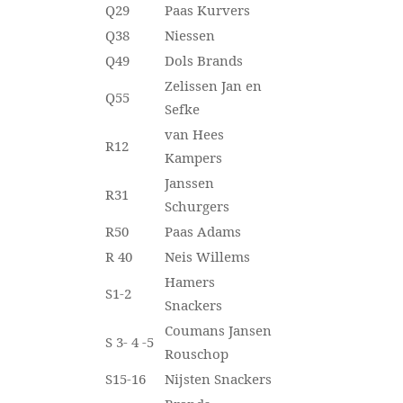
Q29
Paas Kurvers
Q38
Niessen
Q49
Dols Brands
Zelissen Jan en
Q55
Sefke
van Hees
R12
Kampers
Janssen
R31
Schurgers
R50
Paas Adams
R 40
Neis Willems
Hamers
S1-2
Snackers
Coumans Jansen
S 3- 4 -5
Rouschop
S15-16
Nijsten Snackers